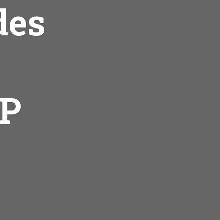
des
FP