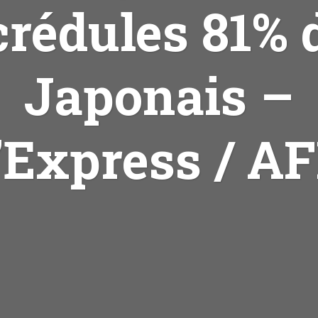
crédules 81% 
Japonais –
’Express / A