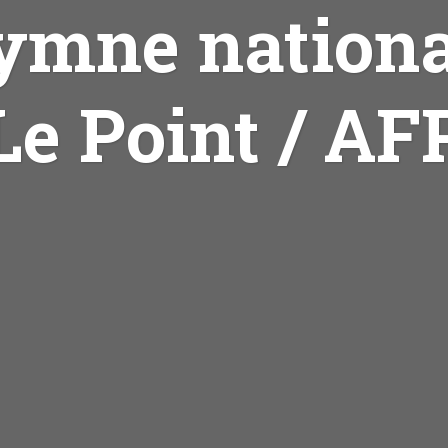
hymne nationa
Le Point / AF