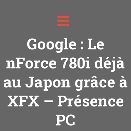
Toggle
navigation
Google : Le
nForce 780i déjà
au Japon grâce à
XFX – Présence
PC