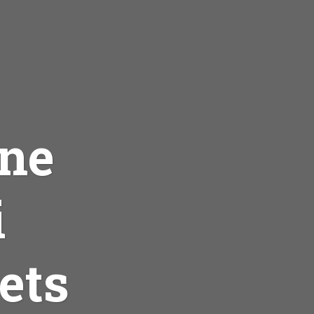
ane
i
ets