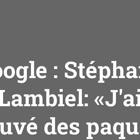
ogle : Stéph
Lambiel: «J'a
ouvé des paqu