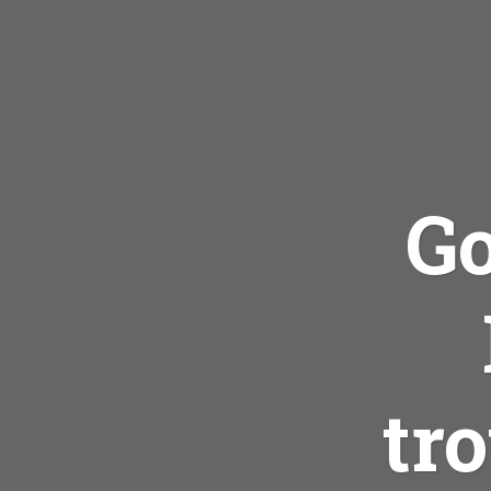
Go
tr