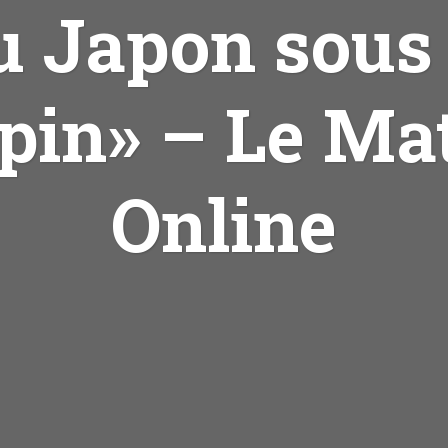
u Japon sous 
pin» – Le Ma
Online