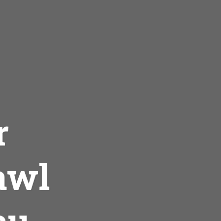
r
awl
au