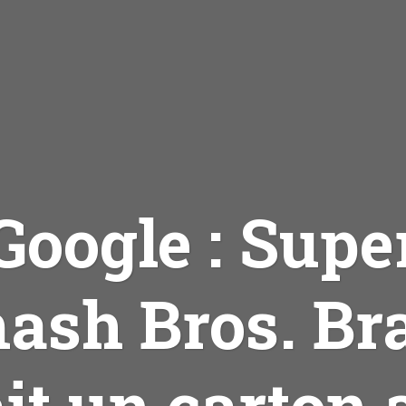
Google : Supe
ash Bros. Br
ait un carton 