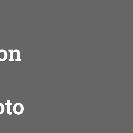
pon
oto