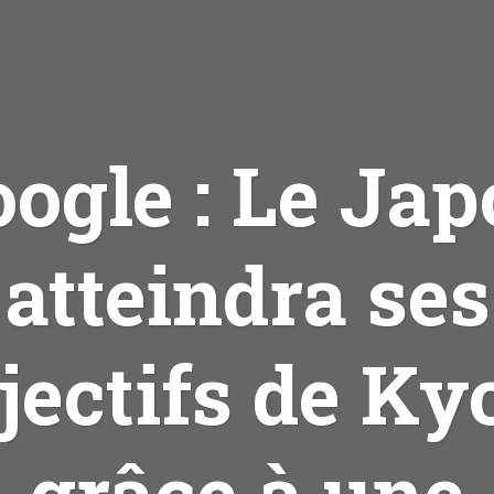
ogle : Le Ja
atteindra ses
jectifs de Ky
grâce à une