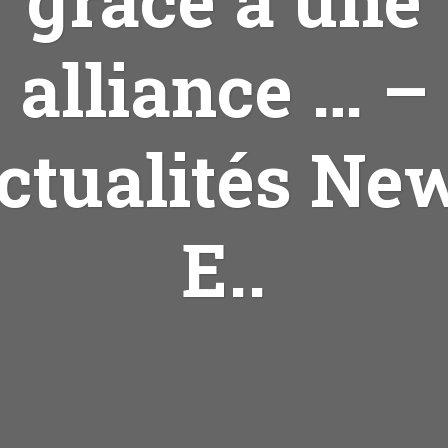
alliance … –
ctualités Ne
E..