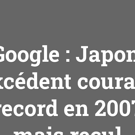
Google : Japon
xcédent coura
record en 200
mais recul