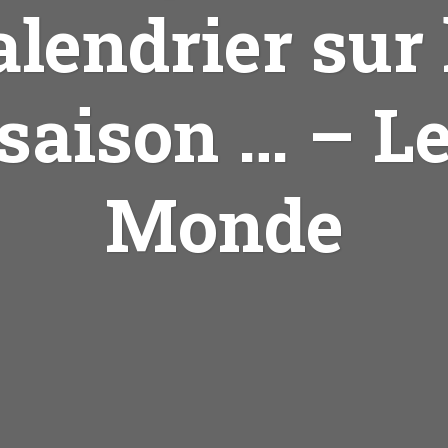
alendrier sur 
saison … – L
Monde