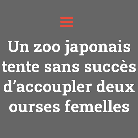
Toggle
navigation
Un zoo japonais
tente sans succès
d’accoupler deux
ourses femelles