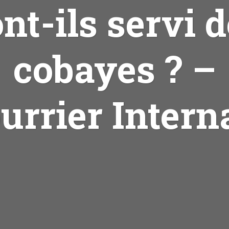
nt-ils servi 
cobayes ? –
urrier Interna