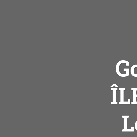
G
ÎL
L