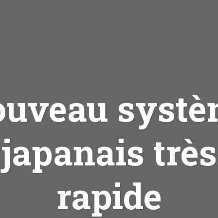
uveau syst
japanais très
rapide