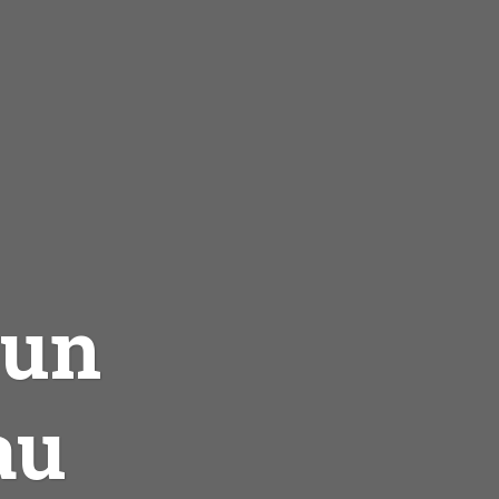
 un
au