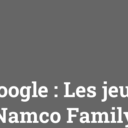
oogle : Les je
Namco Famil