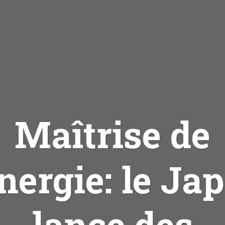
Maîtrise de
énergie: le Ja
lance des