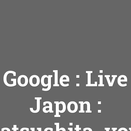
Google : Live
Japon :
atsushita, vo