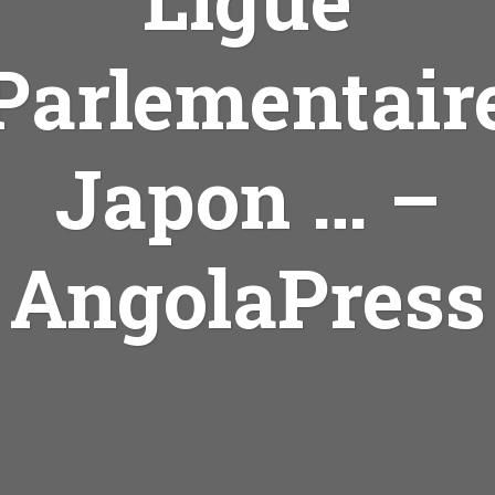
Parlementair
Japon … –
AngolaPress