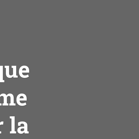
que
ime
 la