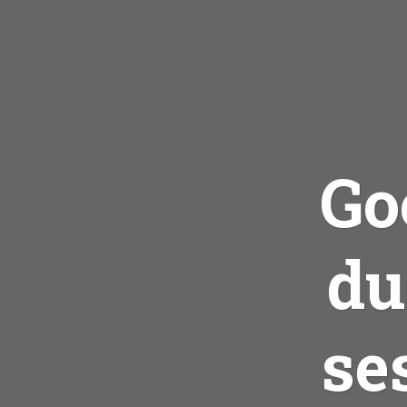
Go
du
se