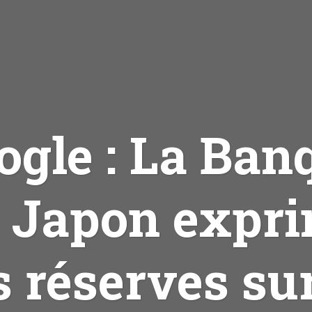
ogle : La Ban
 Japon expr
s réserves sur