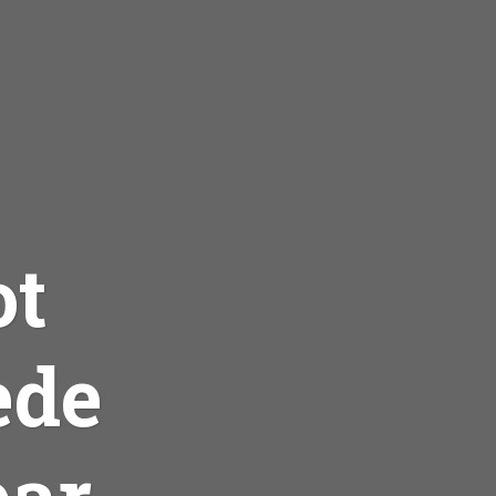
ot
ède
par