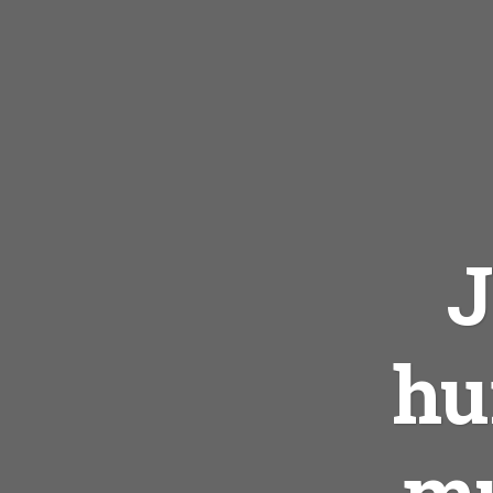
J
hu
mu