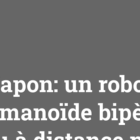
apon: un rob
manoïde bip
 à distance 