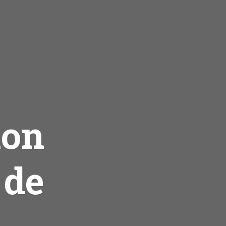
hon
 de