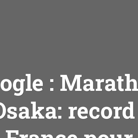
ogle : Marat
Osaka: record
France pour