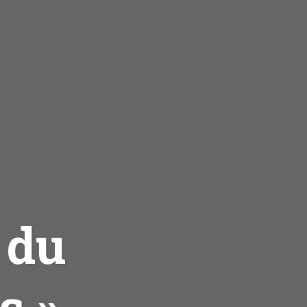
 du
s »