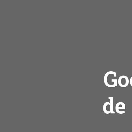
Go
de