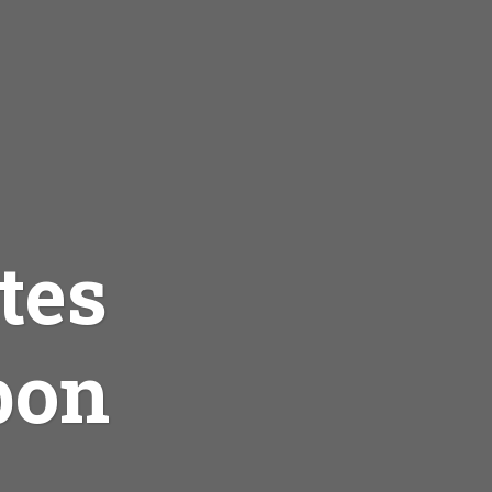
tes
pon